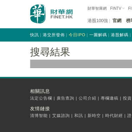
財華智庫網
FINTV
F
港股100強
官網
榜
快訊
港交所發佈
今日IPO
一圖解碼
港股解碼
搜尋結果
相關訊息
法定公告欄
|
廣告查詢
|
公司介紹
|
專欄邀稿
|
投資
友情鏈接
清博智能
|
艾媒諮詢
|
和訊
|
新時空
|
時代財經
|
證