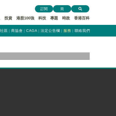
訂閱
简
遞
投資
港股100強
科技
專題
時政
香港百科
社區
商協會
CAGA
法定公告欄
服務
聯絡我們