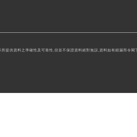
所提供資料之準確性及可靠性,但並不保證資料絕對無誤,資料如有錯漏而令閣