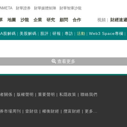
INMETA
財華證券
財華
媒體矩陣
財華
智庫沙龍
單
地圖
沙龍
企業
研究
顧問
合作
視頻
財經速
A股解碼
美股解碼
股評
研報
專訪
活動
Web3 Space專欄
查看更多
者關係
|
版權聲明
|
重要聲明
|
私隱政策
|
聯絡我們
券市場周刊
|
壹財信
|
權衡財經
|
攬富財經
|
更多...