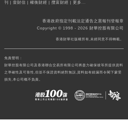
刊
|
壹財信
|
權衡財經
|
攬富財經
|
更多...
香港政府指定刊載法定通告之憲報刊登報章
Copyright © 1998 - 2026 財華控股有限公司
香港財華社版權所有,未經同意不得轉載。
免責聲明：
財華控股有限公司及香港聯合交易所有限公司將盡力確保彼等所提供資料
之準確性及可靠性,但並不保證資料絕對無誤,資料如有錯漏而令閣下蒙受
損失,本公司概不負責。