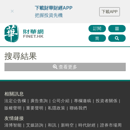
財華智庫網
FINTV
FINMETA
財華證券
媒體矩陣
下載財華財經APP
×
下載APP
智庫沙龍
聯絡我們
把握投資先機
訂閱
简
搜尋結果
查看更多
相關訊息
法定公告欄
|
廣告查詢
|
公司介紹
|
專欄邀稿
|
投資者關係
|
版權聲明
|
重要聲明
|
私隱政策
|
聯絡我們
友情鏈接
清博智能
|
艾媒諮詢
|
和訊
|
新時空
|
時代財經
|
證券市場周