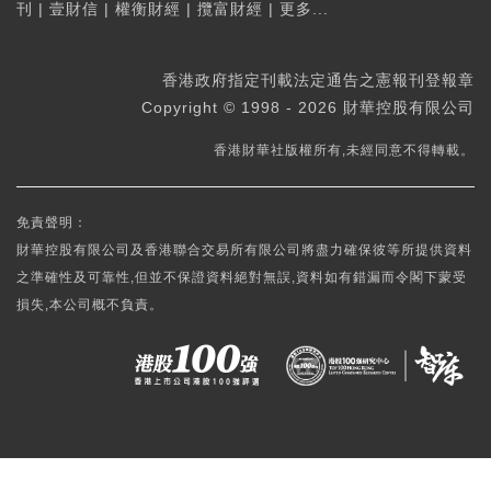
刊
|
壹財信
|
權衡財經
|
攬富財經
|
更多...
香港政府指定刊載法定通告之憲報刊登報章
Copyright © 1998 - 2026 財華控股有限公司
香港財華社版權所有,未經同意不得轉載。
免責聲明：
財華控股有限公司及香港聯合交易所有限公司將盡力確保彼等所提供資料
之準確性及可靠性,但並不保證資料絕對無誤,資料如有錯漏而令閣下蒙受
損失,本公司概不負責。