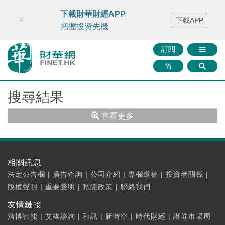
財華智庫網
FINTV
FINMETA
財華證券
媒體矩陣
下載財華財經APP
×
下載APP
智庫沙龍
聯絡我們
把握投資先機
訂閱
简
搜尋結果
查看更多
相關訊息
法定公告欄
|
廣告查詢
|
公司介紹
|
專欄邀稿
|
投資者關係
|
版權聲明
|
重要聲明
|
私隱政策
|
聯絡我們
友情鏈接
清博智能
|
艾媒諮詢
|
和訊
|
新時空
|
時代財經
|
證券市場周