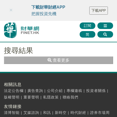
財華智庫網
FINTV
FINMETA
財華證券
媒體矩陣
下載財華財經APP
×
下載APP
智庫沙龍
聯絡我們
把握投資先機
訂閱
简
搜尋結果
查看更多
相關訊息
法定公告欄
|
廣告查詢
|
公司介紹
|
專欄邀稿
|
投資者關係
|
版權聲明
|
重要聲明
|
私隱政策
|
聯絡我們
友情鏈接
清博智能
|
艾媒諮詢
|
和訊
|
新時空
|
時代財經
|
證券市場周