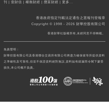
刊
|
壹財信
|
權衡財經
|
攬富財經
|
更多...
香港政府指定刊載法定通告之憲報刊登報章
Copyright © 1998 - 2026 財華控股有限公司
香港財華社版權所有,未經同意不得轉載。
免責聲明：
財華控股有限公司及香港聯合交易所有限公司將盡力確保彼等所提供資料
之準確性及可靠性,但並不保證資料絕對無誤,資料如有錯漏而令閣下蒙受
損失,本公司概不負責。