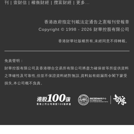
刊
|
壹財信
|
權衡財經
|
攬富財經
|
更多...
香港政府指定刊載法定通告之憲報刊登報章
Copyright © 1998 - 2026 財華控股有限公司
香港財華社版權所有,未經同意不得轉載。
免責聲明：
財華控股有限公司及香港聯合交易所有限公司將盡力確保彼等所提供資料
之準確性及可靠性,但並不保證資料絕對無誤,資料如有錯漏而令閣下蒙受
損失,本公司概不負責。