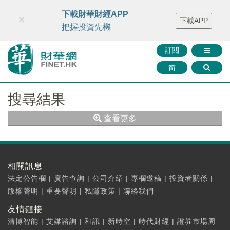
財華智庫網
FINTV
FINMETA
財華證券
媒體矩陣
下載財華財經APP
×
下載APP
智庫沙龍
聯絡我們
把握投資先機
訂閱
简
搜尋結果
查看更多
相關訊息
法定公告欄
|
廣告查詢
|
公司介紹
|
專欄邀稿
|
投資者關係
|
版權聲明
|
重要聲明
|
私隱政策
|
聯絡我們
友情鏈接
清博智能
|
艾媒諮詢
|
和訊
|
新時空
|
時代財經
|
證券市場周