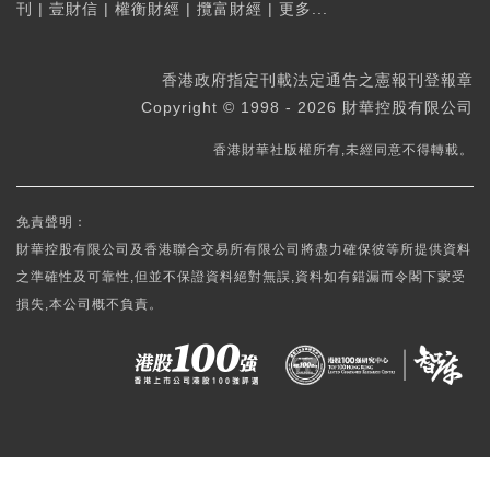
刊
|
壹財信
|
權衡財經
|
攬富財經
|
更多...
香港政府指定刊載法定通告之憲報刊登報章
Copyright © 1998 - 2026 財華控股有限公司
香港財華社版權所有,未經同意不得轉載。
免責聲明：
財華控股有限公司及香港聯合交易所有限公司將盡力確保彼等所提供資料
之準確性及可靠性,但並不保證資料絕對無誤,資料如有錯漏而令閣下蒙受
損失,本公司概不負責。