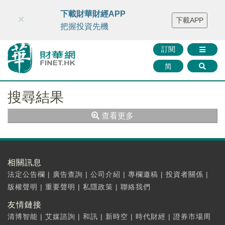
財華智庫網
FINTV
FINMETA
財華證券
媒體矩陣
下載財華財經APP
×
下載APP
智庫沙龍
聯絡我們
把握投資先機
訂閱
简
搜尋結果
查看更多
相關訊息
法定公告欄
|
廣告查詢
|
公司介紹
|
專欄邀稿
|
投資者關係
|
版權聲明
|
重要聲明
|
私隱政策
|
聯絡我們
友情鏈接
清博智能
|
艾媒諮詢
|
和訊
|
新時空
|
時代財經
|
證券市場周