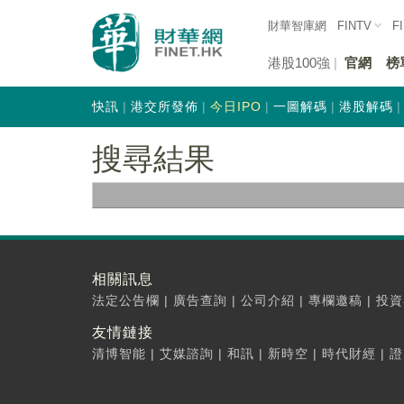
財華智庫網
FINTV
F
港股100強
官網
榜
快訊
港交所發佈
今日IPO
一圖解碼
港股解碼
搜尋結果
相關訊息
法定公告欄
|
廣告查詢
|
公司介紹
|
專欄邀稿
|
投資
友情鏈接
清博智能
|
艾媒諮詢
|
和訊
|
新時空
|
時代財經
|
證