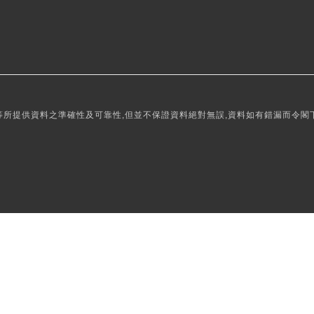
所提供資料之準確性及可靠性,但並不保證資料絕對無誤,資料如有錯漏而令閣