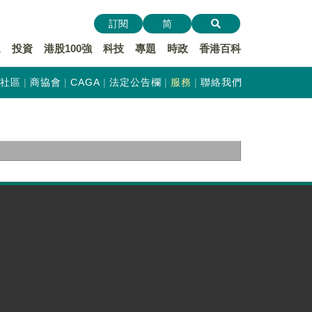
訂閱
简
遞
投資
港股100強
科技
專題
時政
香港百科
社區
商協會
CAGA
法定公告欄
服務
聯絡我們