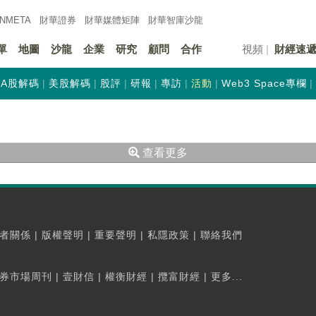
INMETA
財華證券
財華
媒體矩陣
財華
智庫沙龍
單
地圖
沙龍
企業
研究
顧問
合作
視頻
財經速
A股解碼
美股解碼
股評
研報
專訪
活動
Web3 Space專欄
查看更多
者關係
|
版權聲明
|
重要聲明
|
私隱政策
|
聯絡我們
券市場周刊
|
壹財信
|
權衡財經
|
攬富財經
|
更多...