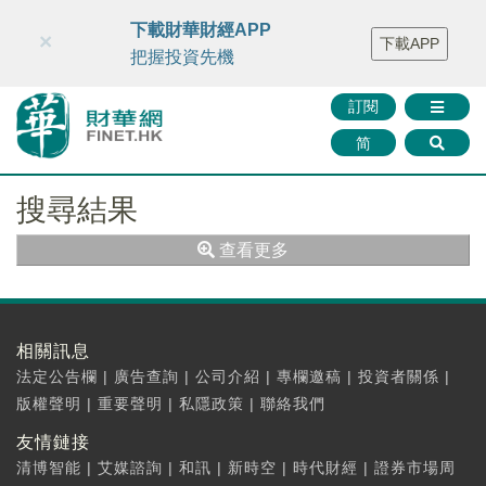
財華智庫網
FINTV
FINMETA
財華證券
媒體矩陣
下載財華財經APP
×
下載APP
智庫沙龍
聯絡我們
把握投資先機
訂閱
简
搜尋結果
查看更多
相關訊息
法定公告欄
|
廣告查詢
|
公司介紹
|
專欄邀稿
|
投資者關係
|
版權聲明
|
重要聲明
|
私隱政策
|
聯絡我們
友情鏈接
清博智能
|
艾媒諮詢
|
和訊
|
新時空
|
時代財經
|
證券市場周