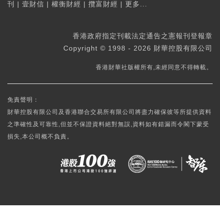
刊
|
壹財信
|
權衡財經
|
攬富財經
|
更多...
香港政府指定刊載法定通告之憲報刊登報章
Copyright © 1998 - 2026 財華控股有限公司
香港財華社版權所有,未經同意不得轉載。
免責聲明：
財華控股有限公司及香港聯合交易所有限公司將盡力確保彼等所提供資料
之準確性及可靠性,但並不保證資料絕對無誤,資料如有錯漏而令閣下蒙受
損失,本公司概不負責。