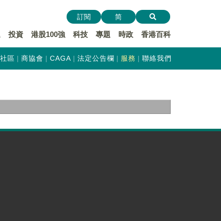
訂閱
简
遞
投資
港股100強
科技
專題
時政
香港百科
社區
商協會
CAGA
法定公告欄
服務
聯絡我們