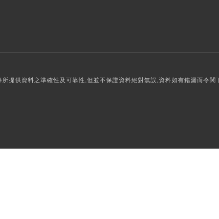
所提供資料之準確性及可靠性,但並不保證資料絕對無誤,資料如有錯漏而令閣