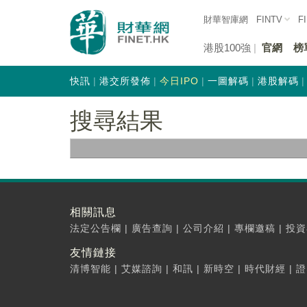
財華智庫網
FINTV
F
港股100強
官網
榜
快訊
港交所發佈
今日IPO
一圖解碼
港股解碼
搜尋結果
相關訊息
法定公告欄
|
廣告查詢
|
公司介紹
|
專欄邀稿
|
投資
友情鏈接
清博智能
|
艾媒諮詢
|
和訊
|
新時空
|
時代財經
|
證