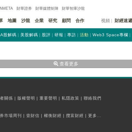
INMETA
財華證券
財華
媒體矩陣
財華
智庫沙龍
單
地圖
沙龍
企業
研究
顧問
合作
視頻
財經速
A股解碼
美股解碼
股評
研報
專訪
活動
Web3 Space專欄
查看更多
者關係
|
版權聲明
|
重要聲明
|
私隱政策
|
聯絡我們
券市場周刊
|
壹財信
|
權衡財經
|
攬富財經
|
更多...