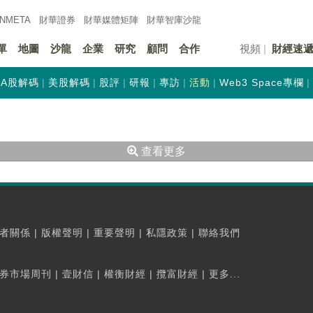
INMETA
財華證券
財華
媒體矩陣
財華
智庫沙龍
單
地圖
沙龍
企業
研究
顧問
合作
視頻
財經速
A股解碼
美股解碼
股評
研報
專訪
活動
Web3 Space專欄
查看更多
者關係
|
版權聲明
|
重要聲明
|
私隱政策
|
聯絡我們
券市場周刊
|
壹財信
|
權衡財經
|
攬富財經
|
更多...