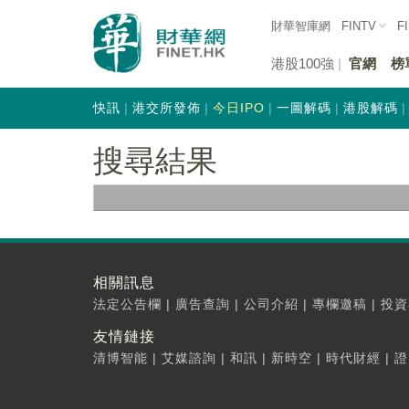
財華智庫網
FINTV
F
港股100強
官網
榜
快訊
港交所發佈
今日IPO
一圖解碼
港股解碼
搜尋結果
相關訊息
法定公告欄
|
廣告查詢
|
公司介紹
|
專欄邀稿
|
投資
友情鏈接
清博智能
|
艾媒諮詢
|
和訊
|
新時空
|
時代財經
|
證