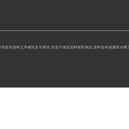
所提供資料之準確性及可靠性,但並不保證資料絕對無誤,資料如有錯漏而令閣