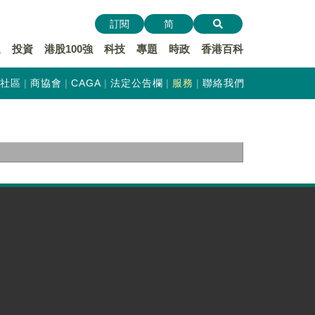
訂閱
简
遞
投資
港股100強
科技
專題
時政
香港百科
社區
商協會
CAGA
法定公告欄
服務
聯絡我們