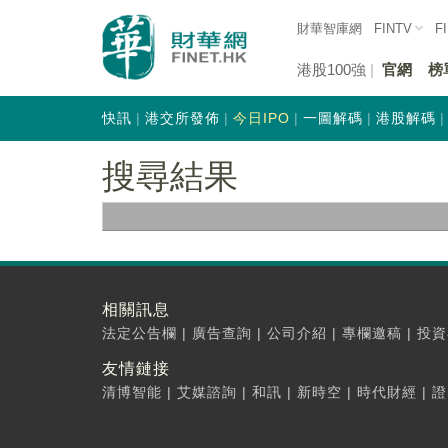
財華智庫網
FINTV
F
港股100強
官網
榜
快訊
港交所發佈
今日IPO
一圖解碼
港股解碼
搜尋結果
相關訊息
法定公告欄
|
廣告查詢
|
公司介紹
|
專欄邀稿
|
投資
友情鏈接
清博智能
|
艾媒諮詢
|
和訊
|
新時空
|
時代財經
|
證