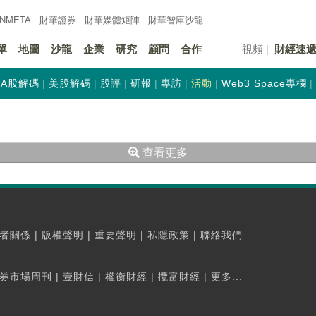
INMETA
財華證券
財華
媒體矩陣
財華
智庫沙龍
單
地圖
沙龍
企業
研究
顧問
合作
視頻
財經速
A股解碼
美股解碼
股評
研報
專訪
活動
Web3 Space專欄
查看更多
者關係
|
版權聲明
|
重要聲明
|
私隱政策
|
聯絡我們
券市場周刊
|
壹財信
|
權衡財經
|
攬富財經
|
更多...