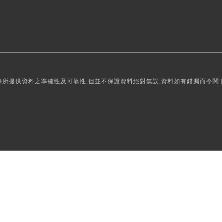
所提供資料之準確性及可靠性,但並不保證資料絕對無誤,資料如有錯漏而令閣