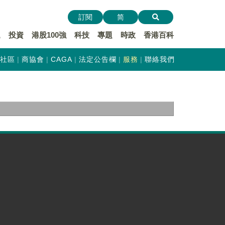
訂閱
简
遞
投資
港股100強
科技
專題
時政
香港百科
社區
商協會
CAGA
法定公告欄
服務
聯絡我們