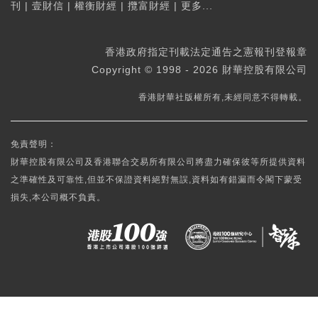
刊
|
壹財信
|
權衡財經
|
攬富財經
|
更多...
香港政府指定刊載法定通告之憲報刊登報章
Copyright © 1998 - 2026 財華控股有限公司
香港財華社版權所有,未經同意不得轉載。
免責聲明：
財華控股有限公司及香港聯合交易所有限公司將盡力確保彼等所提供資料
之準確性及可靠性,但並不保證資料絕對無誤,資料如有錯漏而令閣下蒙受
損失,本公司概不負責。