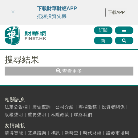
財華智庫網
FINTV
FINMETA
財華證券
媒體矩陣
下載財華財經APP
×
下載APP
智庫沙龍
聯絡我們
把握投資先機
訂閱
简
搜尋結果
查看更多
相關訊息
法定公告欄
|
廣告查詢
|
公司介紹
|
專欄邀稿
|
投資者關係
|
版權聲明
|
重要聲明
|
私隱政策
|
聯絡我們
友情鏈接
清博智能
|
艾媒諮詢
|
和訊
|
新時空
|
時代財經
|
證券市場周