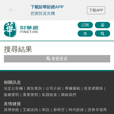
財華智庫網
FINTV
FINMETA
財華證券
媒體矩陣
下載財華財經APP
×
下載APP
智庫沙龍
聯絡我們
把握投資先機
訂閱
简
搜尋結果
查看更多
相關訊息
法定公告欄
|
廣告查詢
|
公司介紹
|
專欄邀稿
|
投資者關係
|
版權聲明
|
重要聲明
|
私隱政策
|
聯絡我們
友情鏈接
清博智能
|
艾媒諮詢
|
和訊
|
新時空
|
時代財經
|
證券市場周