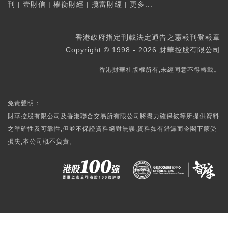
刊
|
壹財信
|
權衡財經
|
攬富財經
|
更多...
香港政府指定刊載法定通告之憲報刊登報章
Copyright © 1998 - 2026 財華控股有限公司
香港財華社版權所有,未經同意不得轉載。
免責聲明：
財華控股有限公司及香港聯合交易所有限公司將盡力確保彼等所提供資料
之準確性及可靠性,但並不保證資料絕對無誤,資料如有錯漏而令閣下蒙受
損失,本公司概不負責。