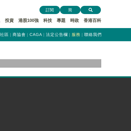
訂閱
简
遞
投資
港股100強
科技
專題
時政
香港百科
社區
商協會
CAGA
法定公告欄
服務
聯絡我們