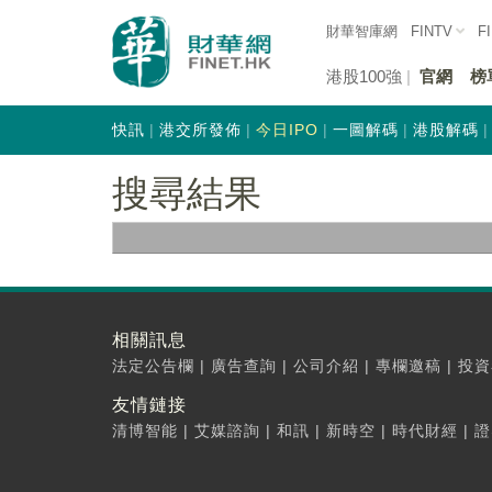
財華智庫網
FINTV
F
港股100強
官網
榜
快訊
港交所發佈
今日IPO
一圖解碼
港股解碼
搜尋結果
相關訊息
法定公告欄
|
廣告查詢
|
公司介紹
|
專欄邀稿
|
投資
友情鏈接
清博智能
|
艾媒諮詢
|
和訊
|
新時空
|
時代財經
|
證