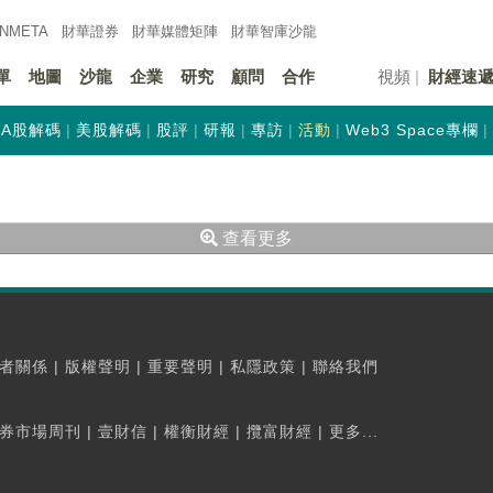
INMETA
財華證券
財華
媒體矩陣
財華
智庫沙龍
單
地圖
沙龍
企業
研究
顧問
合作
視頻
財經速
A股解碼
美股解碼
股評
研報
專訪
活動
Web3 Space專欄
查看更多
者關係
|
版權聲明
|
重要聲明
|
私隱政策
|
聯絡我們
券市場周刊
|
壹財信
|
權衡財經
|
攬富財經
|
更多...