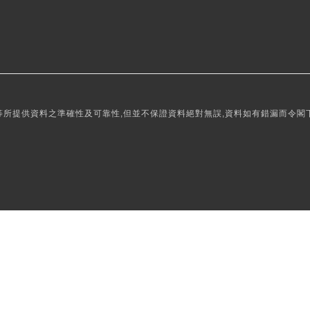
所提供資料之準確性及可靠性,但並不保證資料絕對無誤,資料如有錯漏而令閣