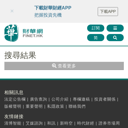
財華智庫網
FINTV
FINMETA
財華證券
媒體矩陣
下載財華財經APP
×
下載APP
智庫沙龍
聯絡我們
把握投資先機
訂閱
简
搜尋結果
查看更多
相關訊息
法定公告欄
|
廣告查詢
|
公司介紹
|
專欄邀稿
|
投資者關係
|
版權聲明
|
重要聲明
|
私隱政策
|
聯絡我們
友情鏈接
清博智能
|
艾媒諮詢
|
和訊
|
新時空
|
時代財經
|
證券市場周