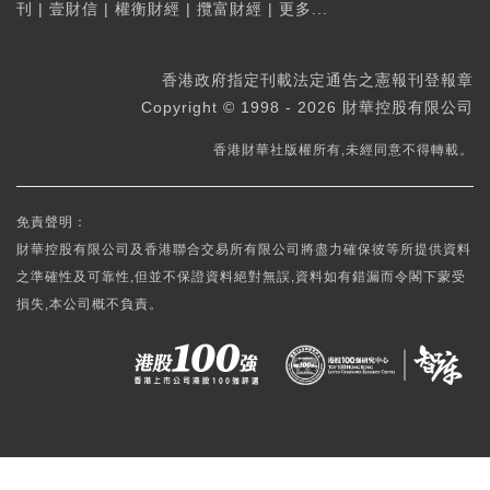
刊
|
壹財信
|
權衡財經
|
攬富財經
|
更多...
香港政府指定刊載法定通告之憲報刊登報章
Copyright © 1998 - 2026 財華控股有限公司
香港財華社版權所有,未經同意不得轉載。
免責聲明：
財華控股有限公司及香港聯合交易所有限公司將盡力確保彼等所提供資料
之準確性及可靠性,但並不保證資料絕對無誤,資料如有錯漏而令閣下蒙受
損失,本公司概不負責。