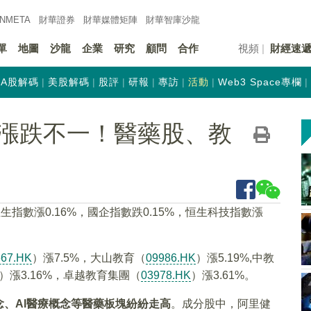
INMETA
財華證券
財華
媒體矩陣
財華
智庫沙龍
單
地圖
沙龍
企業
研究
顧問
合作
視頻
財經速
A股解碼
美股解碼
股評
研報
專訪
活動
Web3 Space專欄
漲跌不一！醫藥股、教
指數漲0.16%，國企指數跌0.15%，恒生科技指數漲
667.HK
）漲7.5%，大山教育（
09986.HK
）漲5.19%,中教
）漲3.16%，卓越教育集團（
03978.HK
）漲3.61%。
、AI醫療概念等醫藥板塊紛紛走高
。成分股中，阿里健