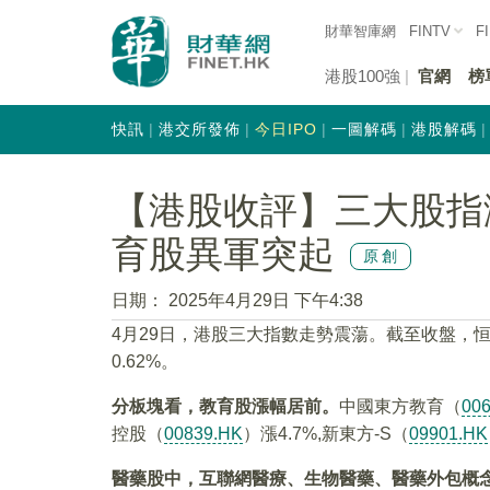
財華智庫網
FINTV
F
港股100強
官網
榜
快訊
港交所發佈
今日IPO
一圖解碼
港股解碼
【港股收評】三大股指
育股異軍突起
原創
日期：
2025年4月29日 下午4:38
4月29日，港股三大指數走勢震蕩。截至收盤，恒生
0.62%。
分板塊看，教育股漲幅居前。
中國東方教育（
00
控股（
00839.HK
）漲4.7%,新東方-S（
09901.HK
醫藥股中，互聯網醫療、生物醫藥、醫藥外包概念