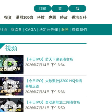
訂閱
简
遞
投資
港股100強
科技
專題
時政
香港百科
社區
商協會
CAGA
法定公告欄
服務
聯絡我們
視頻
【今日IPO】芯天下递表港交所
2026年7月14日 下午3:34
【今日IPO】大族数控[3200.HK]业绩
暴增反跌
2026年7月24日 下午5:36
【今日IPO】奥动新能源二闯港交所
2026年7月21日 下午5:50