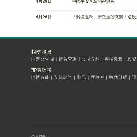
4月28日
中國平安季績的得與失
4月28日
「離境退稅」新政重磅來襲！這幾
相關訊息
法定公告欄
|
廣告查詢
|
公司介紹
|
專欄邀稿
|
投資
友情鏈接
清博智能
|
艾媒諮詢
|
和訊
|
新時空
|
時代財經
|
證
免責聲明：