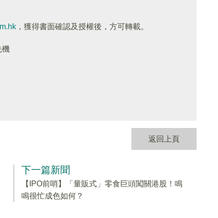
om.hk
，獲得書面確認及授權後，方可轉載。
先機
返回上頁
下一篇新聞
【IPO前哨】「量販式」零食巨頭闖關港股！鳴
鳴很忙成色如何？