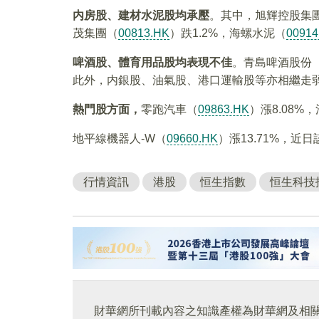
内房股、建材水泥股均承壓
。其中，旭輝控股集
茂集團（
00813.HK
）跌1.2%，海螺水泥（
00914
啤酒股、體育用品股均表現不佳
。青島啤酒股份
此外，内銀股、油氣股、港口運輸股等亦相繼走
熱門股方面，
零跑汽車（
09863.HK
）漲8.08
地平線機器人-W（
09660.HK
）漲13.71%，
行情資訊
港股
恒生指數
恒生科技
財華網所刊載內容之知識產權為財華網及相