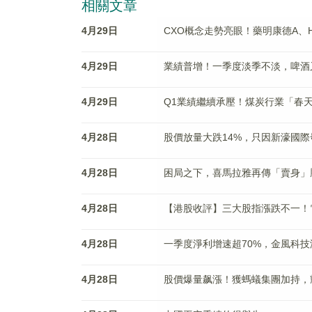
相關文章
4月29日
CXO概念走勢亮眼！藥明康德A、
4月29日
業績普增！一季度淡季不淡，啤酒
4月29日
Q1業績繼續承壓！煤炭行業「春
4月28日
股價放量大跌14%，只因新濠國
4月28日
困局之下，喜馬拉雅再傳「賣身」
4月28日
【港股收評】三大股指漲跌不一！
4月28日
一季度淨利增速超70%，金風科技
4月28日
股價爆量飙漲！獲螞蟻集團加持，