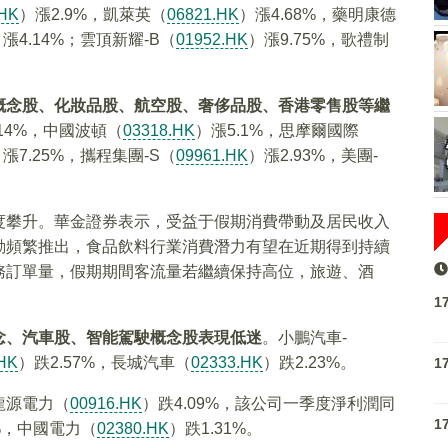
.HK
）漲2.9%，凱萊英（
06821.HK
）漲4.68%，藥明康德
漲4.14%；雲頂新耀-B（
01952.HK
）漲9.75%，歌禮制
概念股、化妝品股、航空股、奢侈品股、香港零售股等繼
.14%，中國波頓（
03318.HK
）漲5.1%，思摩爾國際
漲7.25%，攜程集團-S（
09961.HK
）漲2.93%，美團-
度攀升。華金證券表示，受益于假期消費帶動及居民收入
動頻繁推出，食品飲料行業消費潛力有望在近期得到持續
務訂單量，假期期間客流量若繼續保持高位，旅遊、酒
1
念、汽車股、智能駕駛概念股表現低迷
。小鵬汽車-
HK
）跌2.57%，長城汽車（
02333.HK
）跌2.23%。
1
龍源電力（
00916.HK
）跌4.09%，該公司一季度淨利潤同
1
3%，中國電力（
02380.HK
）跌1.31%。