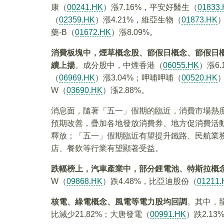
康（
00241.HK
）漲7.16%，平安好醫生（
01833
（
02359.HK
）漲4.21%，維亞生物（
01873.HK
）
藥-B（
01672.HK
）漲8.09%。
消費板塊中，煙草概念股、節假日概念、節假日
續上揚
。成分股中，中煙香港（
06055.HK
）漲6
（
06969.HK
）漲3.04%；呷哺呷哺（
00520.HK
）
W（
03690.HK
）漲2.88%。
消息面，隨著「五一」假期的臨近，消費市場熱
預期改善，疊加各地發放消費券、地方促消費活
釋放；「五一」假期臨近有望提升鐵路、民航業
店、餐飲等行業有望顯著受益。
跌幅榜上，汽車產業中，部分鋰電池、特斯拉概
W（
09868.HK
）跌4.48%，比亞迪股份（
01211.
核電、綠電概念、風電等電力股均回調
。其中，
比減少21.82%；大唐發電（
00991.HK
）跌2.1