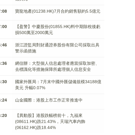
7:08
寶龍地產(01238.HK)7月合約銷售額約5.5億元
7:00
【盈警】中慶股份(01855.HK)料中期除稅後虧
損500萬至2000萬元
6:46
浙江證監局對財通證券股份有限公司採取出具
警示函措施
6:36
網信辦：大型個人信息處理者應當採取加密、
去標識化等措施保障所處理個人信息安全
6:30
國家外匯局：7月末中國外匯儲備規模34188億
美元 升幅0.07%
6:24
山金國際：港股上市工作正常推進中
6:20
【異動股】港股跌幅榜前十，九福來
(08611.HK)跌21.43%，天瑞汽車内飾
(06162.HK)跌18.44%