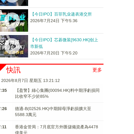
【今日IPO】百菲乳业递表港交所
2026年7月24日 下午5:36
【今日IPO】芯碁微装[9630.HK]创上
市新低
2026年7月20日 下午5:20
快訊
更多
2026年8月7日 星期五 13:21:12
7:35
【盈警】綠心集團(00094.HK)料中期淨虧損同
比收窄不少於85%
7:26
德適-B(02526.HK)中期歸母淨虧損擴大至
5588.3萬元
7:11
香港金管局：7月底官方外匯儲備資產為4478
億美元