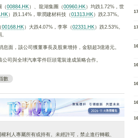
團（
00884.HK
）、龍湖集團（
00960.HK
）均跌1.72%，世
1
.HK
）跌1.14%，華潤建材科技（
01313.HK
）跌2.37%。
（
00168.HK
）大跌4.07%，李寧（
02331.HK
）跌2.53%。
1
弱。
1
%，消息面，該公司獲董事長及股東增持，金額超3億港元。
近日該公司與全球汽車零件巨頭電裝達成策略合作。
1
指數
1
1
1
關權利人專屬所有或持有。未經許可，禁止進行轉載、