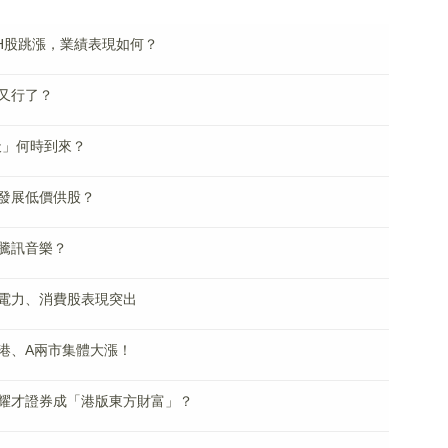
H股跳漲，業績表現如何？
又行了？
天」何時到來？
際發展低價供股？
騰訊音樂？
電力、消費股表現突出
港、A兩市集體大漲！
耀才證券成「港版東方財富」？