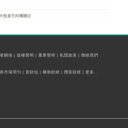
大投資方向獲關注
者關係
|
版權聲明
|
重要聲明
|
私隱政策
|
聯絡我們
券市場周刊
|
壹財信
|
權衡財經
|
攬富財經
|
更多...